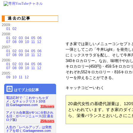
過去の記事
2009:
01
02
2008:
01
02
03
04
05
06
07
08
09
10
11
12
すき家では新しいメニューコンセプト
2007:
一弾としてこの「牛丼Light」を発
01
02
03
04
05
06
07
08
09
10
11
12
にミックスサラダを配し、そして牛丼
2006:
340キロカロリー。なお、味噌汁やおし
01
02
03
04
05
06
キロカロリー(450円)・459.5キロカ
07
08
09
10
11
12
それぞれ552キロカロリー・816キロ
2005:
09
10
11
12
リーを抑えることができる。
キャッチコピーいわく
はてブ上位記事
電話応対で「これやっちゃダ
メ」なチェックリスト10項
20歳代女性の基礎代謝量は、1209k
目:Garbagenews.com
316users
といわれています。すき家のダイ
アメリカ合衆国が6つに分割され
ら、栄養バランスとおいしさにこ
る日 - ガベージニュース(旧:過去
ログ版)
254users
人生の「レベルアップ」は突然
ドアを叩く:Garbagenews.com