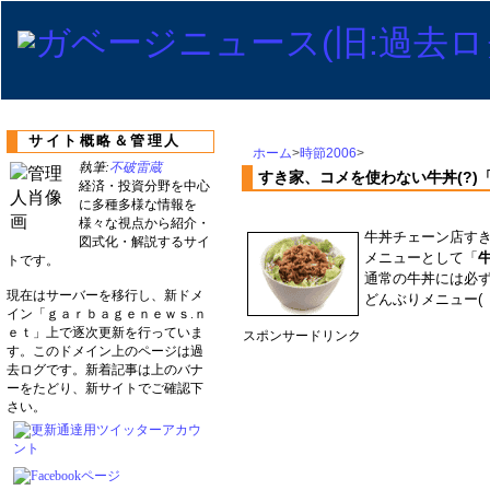
サイト概略＆管理人
ホーム
>
時節2006
>
執筆:
不破雷蔵
すき家、コメを使わない牛丼(?)「牛
経済・投資分野を中心
に多種多様な情報を
様々な視点から紹介・
牛丼チェーン店すき家
図式化・解説するサイ
メニューとして「
牛
トです。
通常の牛丼には必
現在はサーバーを移行し、新ドメ
どんぶりメニュー(
イン「ｇａｒｂａｇｅｎｅｗｓ.ｎ
ｅｔ」上で逐次更新を行っていま
スポンサードリンク
す。このドメイン上のページは過
去ログです。新着記事は上のバナ
ーをたどり、新サイトでご確認下
さい。