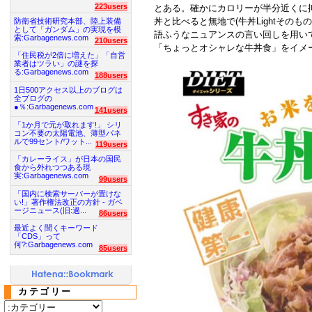
223users
とある。確かにカロリーが半分近くに
丼と比べると無地で(牛丼Lightその
防衛省技術研究本部、陸上装備
として「ガンダム」の実現を模
語ふうなニュアンスの言い回しを用い
索:Garbagenews.com
210users
「ちょっとオシャレな牛丼食」をイメ
「住民税が2倍に増えた」「自営
業者はツラい」の謎を探
る:Garbagenews.com
188users
1日500アクセス以上のブログは
全ブログの
●％:Garbagenews.com
141users
「1か月で元が取れます!」 シリ
コン不要の太陽電池、薄型パネ
ルで99セント/ワット...
119users
「カレーライス」が日本の国民
食から外れつつある現
実:Garbagenews.com
99users
「国内に検索サーバーが置けな
い!」著作権法改正の方針 - ガベ
ージニュース(旧:過...
86users
最近よく聞くキーワード
「CDS」って
何?:Garbagenews.com
85users
カテゴリー