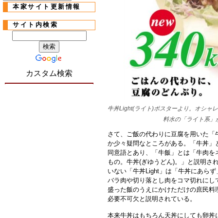
本家サイト更新情報
サイト内検索
カスタム検索
牛丼Light(ライト)ポスターより。オ
料水の「ライト系」
さて、ご飯の代わりに豆腐を用いた「牛
か少々疑問なところがある。「牛丼」
同意語とあり、「牛飯」とは「牛肉を
もの。牛丼(ぎゆうどん)。」と説明さ
いない「牛丼Light」は「牛丼にあらず
バラ肉や切り落とし肉をコマ切れにし
盛った飯のうえにかけただけの庶民料
必要不可欠と説明されている。
本来牛丼はもちろん天丼にしても卵丼