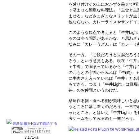
を盛り付けその上におかずを乗せて料
く済ませる簡単な料理法」「主食と主
ませる」などさまざまなメリットが生
他ならない。カレーライスやサンドイ
このような観点で考えると「牛丼Lig
るのは少々問題があるかな、と思わざ
なみに「カレーうどん」は「カレーう
その一方、「ご飯だろうと豆腐だろう
ろう」という意見もある。現在「牛丼
＋牛肉」で固まっているから「牛丼は
の元もとの字面からみれば「牛(肉)」
に牛肉さえ入っていれば「牛丼」と名
もできる。つまり「牛丼Light」は
丼」のお仲間というわけだ。
結局作る側・食べる側が美味しいと思
うところに落ち着くのだろう。一言で
ったところ。とはいえ「牛丼Light
考ゲームをしてみるのも一興だろう。
最新情報をRSSで購読する
3.171-ja