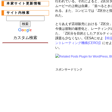
行われている。それによると、Z区分
本家サイト更新情報
ムービーの上映は自粛」「並べるとき
れる。また、コンビニでは「Z区分と
サイト内検索
れた。
とりあえず店頭販売における「Z区分
今後は規制の厳密化と、レーティング
た、「Z区分を目的としたアダルティ
カスタム検索
課題も少なくない。CESAにせよ
【特
ントレーティング機構(CERO)】
にせよ
い。
スポンサードリンク