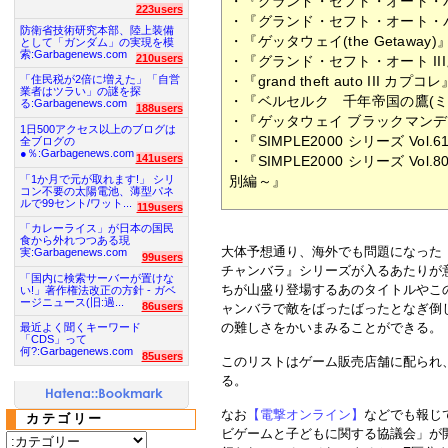
・『グランド・セフト・オート・
223users
・『グランド・セフト・オート・
防衛省技術研究本部、陸上装備
・『ゲッタウェイ(the Getaway)
として「ガンダム」の実現を模
索:Garbagenews.com
210users
・『グランド・セフト・オート II
・『grand theft auto III カプコレ
「住民税が2倍に増えた」「自営
業者はツラい」の謎を探
・『ベルセルク 千年帝国の鷹(
る:Garbagenews.com
188users
・『ゲッタウェイ ブラックマン
1日500アクセス以上のブログは
・『SIMPLE2000 シリーズ Vol
全ブログの
●％:Garbagenews.com
141users
・『SIMPLE2000 シリーズ Vo
「1か月で元が取れます!」 シリ
別編～』
コン不要の太陽電池、薄型パネ
ルで99セント/ワット...
119users
「カレーライス」が日本の国民
食から外れつつある現
大体予想通り、海外でも問題になった
実:Garbagenews.com
99users
チャンバラ』シリーズが入るあたりが
「国内に検索サーバーが置けな
ちが山盛り登場するあのタイトルやこ
い!」著作権法改正の方針 - ガベ
ージニュース(旧:過...
86users
ャンバラで敵をばったばったとなぎ倒
の難しさをかいまみることができる。
最近よく聞くキーワード
「CDS」って
何?:Garbagenews.com
85users
このリストはゲーム販売店舗に配られ
る。
なお
【電撃オンライン】
などでも報じ
カテゴリー
ビゲームと子どもに関する協議会」が