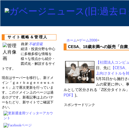
サイト概略＆管理人
ホーム
>
ゲーム2006
>
執筆:
不破雷蔵
CESA、18歳未満への販売「自
経済・投資分野を中心
に多種多様な情報を
様々な視点から紹介・
【社団法人コンピュ
図式化・解説するサイ
日、先に
【CESA
トです。
上向けタイトルを
現在はサーバーを移行し、新ドメ
5月31日から施行
イン「ｇａｒｂａｇｅｎｅｗｓ.ｎ
ムの変更に伴い、事
ｅｔ」上で逐次更新を行っていま
ルとして区分される「Z区分タイトル」
す。このドメイン上のページは過
PDF】
)。
去ログです。新着記事は上のバナ
ーをたどり、新サイトでご確認下
スポンサードリンク
さい。