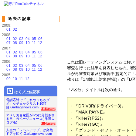
過去の記事
2009:
01
02
2008:
01
02
03
04
05
06
07
08
09
10
11
12
2007:
01
02
03
04
05
06
07
08
09
10
11
12
2006:
これは旧レーティングシステムにおい
01
02
03
04
05
06
審査を行った結果を発表したもの。審査
07
08
09
10
11
12
ルが再審査対象及び確認中(暫定的に「
2005:
09
10
11
12
残りは「17歳以上対象(推奨)」の「D
「Z区分」タイトルは次の通り。
はてブ上位記事
電話応対で「これやっちゃダ
メ」なチェックリスト10項
・『DRIV3R(ドライバー3)』
目:Garbagenews.com
316users
・『MAX PAYNE』
アメリカ合衆国が6つに分割され
・『killer7(PS2)』
る日 - ガベージニュース(旧:過去
ログ版)
・『killer7(GC)』
254users
・『グランド・セフト・オート・
人生の「レベルアップ」は突然
ドアを叩く:Garbagenews.com