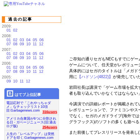
過去の記事
2009:
01
02
2008:
01
02
03
04
05
06
07
08
09
10
11
12
2007:
01
02
03
04
05
06
07
08
09
10
11
12
ご存知の通りセガもNECもすでにゲ
2006:
ゲームについて、任天堂がレボリュー
01
02
03
04
05
06
具体的にはセガのタイトルは「メガドラ
07
08
09
10
11
12
用に
【ハドソン(4822)】
が発売してい
2005:
09
10
11
12
岩田社長は講演で「ゲーム市場を拡大
者も取り込んでいかなくてはならない
はてブ上位記事
電話応対で「これやっちゃダ
今講演での詳細レポートが掲載されて
メ」なチェックリスト10項
レボリューションで、ファミコンやス
目:Garbagenews.com
316users
でなく、セガのメガドライブ(海外では
アメリカ合衆国が6つに分割され
グラフックス)のソフトの多くも遊べ
る日 - ガベージニュース(旧:過去
ログ版)
254users
また前後してプレスリリースを発表し(
人生の「レベルアップ」は突然
ドアを叩く:Garbagenews.com