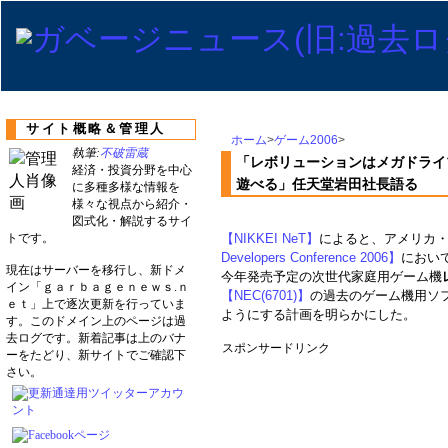
サイト概略＆管理人
ホーム
>
ゲーム2006
>
執筆:
不破雷蔵
「レボリューションはメガドライ
経済・投資分野を中心
遊べる」任天堂岩田社長語る
に多種多様な情報を
様々な視点から紹介・
図式化・解説するサイ
トです。
【NIKKEI NeT】
によると、アメリカ
Developers Conference 2006】
において
現在はサーバーを移行し、新ドメ
今年発売予定の次世代家庭用ゲーム機
イン「ｇａｒｂａｇｅｎｅｗｓ.ｎ
【NEC(6701)】
の過去のゲーム機用ソ
ｅｔ」上で逐次更新を行っていま
ようにする計画を明らかにした。
す。このドメイン上のページは過
去ログです。新着記事は上のバナ
スポンサードリンク
ーをたどり、新サイトでご確認下
さい。