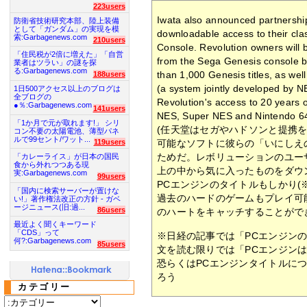
223users
Iwata also announced partnershi
防衛省技術研究本部、陸上装備
として「ガンダム」の実現を模
downloadable access to their clas
索:Garbagenews.com
210users
Console. Revolution owners will b
「住民税が2倍に増えた」「自営
from the Sega Genesis console by
業者はツラい」の謎を探
る:Garbagenews.com
than 1,000 Genesis titles, as we
188users
(a system jointly developed by 
1日500アクセス以上のブログは
全ブログの
Revolution's access to 20 years 
●％:Garbagenews.com
141users
NES, Super NES and Nintendo 64
「1か月で元が取れます!」 シリ
(任天堂はセガやハドソンと提携
コン不要の太陽電池、薄型パネ
ルで99セント/ワット...
可能なソフトに彼らの「いにしえ
119users
ためだ。レボリューションのユーザ
「カレーライス」が日本の国民
食から外れつつある現
上の中から気に入ったものをダウ
実:Garbagenews.com
99users
PCエンジンのタイトルもしかり(
「国内に検索サーバーが置けな
過去のハードのゲームもプレイ可
い!」著作権法改正の方針 - ガベ
ージニュース(旧:過...
86users
のハートをキャッチすることがで
最近よく聞くキーワード
「CDS」って
※日経の記事では「PCエンジン
何?:Garbagenews.com
85users
文を読む限りでは「PCエンジンは
恐らくはPCエンジンタイトルに
ろう
カテゴリー