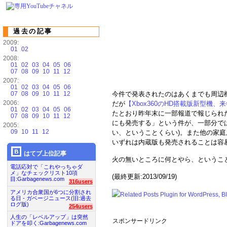
過去の記事
2009:
01
02
2008:
01
02
03
04
05
06
07
08
09
10
11
12
2007:
01
02
03
04
05
06
07
08
09
10
11
12
今件で発表されたのはあくまでも周辺
2006:
だが
【Xbox360のHD搭載版新型機
01
02
03
04
05
06
たとおり昨年末に一部報道で報じられた「X
07
08
09
10
11
12
にも発売する」という件が、一部分で
2005:
09
10
11
12
い、ということくらい)。また他の家
いずれは内蔵版も発売されることは容
はてブ上位記事
火の無いところに何とやら、というこ
電話応対で「これやっちゃダ
メ」なチェックリスト10項
(最終更新:2013/09/19)
目:Garbagenews.com
316users
アメリカ合衆国が6つに分割され
る日 - ガベージニュース(旧:過去
ログ版)
254users
人生の「レベルアップ」は突然
スポンサードリンク
ドアを叩く:Garbagenews.com