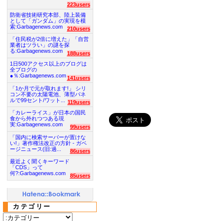
223users
防衛省技術研究本部、陸上装備
として「ガンダム」の実現を模
索:Garbagenews.com
210users
「住民税が2倍に増えた」「自営
業者はツラい」の謎を探
る:Garbagenews.com
188users
1日500アクセス以上のブログは
全ブログの
●％:Garbagenews.com
141users
「1か月で元が取れます!」 シリ
コン不要の太陽電池、薄型パネ
ルで99セント/ワット...
119users
「カレーライス」が日本の国民
食から外れつつある現
実:Garbagenews.com
99users
「国内に検索サーバーが置けな
い!」著作権法改正の方針 - ガベ
ージニュース(旧:過...
86users
最近よく聞くキーワード
「CDS」って
何?:Garbagenews.com
85users
カテゴリー