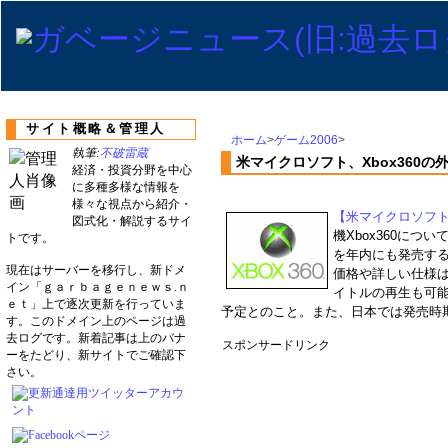
サイト概略＆管理人
ホーム
>
ゲーム2006
>
執筆:
不破雷蔵
米マイクロソフト、Xbox360の
経済・投資分野を中心
に多種多様な情報を
様々な視点から紹介・
【米マイクロソフ
図式化・解説するサイ
機Xbox360につ
トです。
を年内にも発売する
現在はサーバーを移行し、新ドメ
価格や詳しい仕様は
イン「ｇａｒｂａｇｅｎｅｗｓ.ｎ
イトルの再生も可能
ｅｔ」上で逐次更新を行っていま
予定とのこと。また、日本では発売時
す。このドメイン上のページは過
去ログです。新着記事は上のバナ
スポンサードリンク
ーをたどり、新サイトでご確認下
さい。