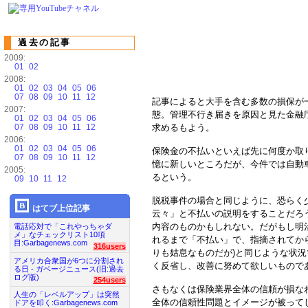
過去の記事
2009:
01
02
2008:
01
02
03
04
05
06
07
08
09
10
11
12
記事によると大手を含む多数の損保が
2007:
態。管理不行き届きを原因と見た金融
01
02
03
04
05
06
07
08
09
10
11
12
求めるもよう。
2006:
01
02
03
04
05
06
保険金の不払いといえば先に何度か取
07
08
09
10
11
12
憶に新しいところだが、今件では自動
2005:
るという。
09
10
11
12
脱税事件の場合と同じように、恐らく
はてブ上位記事
云々」と不払いの説明をすることだろ
内容のものかもしれない。だがもし明
電話応対で「これやっちゃダ
メ」なチェックリスト10項
れるまで「不払い」で、指摘されてか
目:Garbagenews.com
316users
りも姑息なものだが)と同じような状
アメリカ合衆国が6つに分割され
く反省し、改善に努めて欲しいもので
る日 - ガベージニュース(旧:過去
ログ版)
254users
さもなくは保険業界全体の信頼が損な
人生の「レベルアップ」は突然
全体の信頼性問題とイメージが被って
ドアを叩く:Garbagenews.com