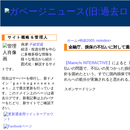
サイト概略＆管理人
ホーム
>
時節2005
,
noindex
>
執筆:
不破雷蔵
金融庁、損保の不払いに対して週
経済・投資分野を中心
に多種多様な情報を
様々な視点から紹介・
【Mainichi INTERACTIVE】
によると
図式化・解説するサイ
払いの問題で、不払いの見つかった損
トです。
針を固めたという。すでに国内損保で9
現在はサーバーを移行し、新ドメ
れらへの処分が実施されると思われる
イン「ｇａｒｂａｇｅｎｅｗｓ.ｎ
ｅｔ」上で逐次更新を行っていま
スポンサードリンク
す。このドメイン上のページは過
去ログです。新着記事は上のバナ
ーをたどり、新サイトでご確認下
さい。