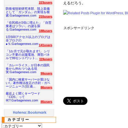
223users
えるだろう。
防衛省技術研究本部、陸上装備
として「ガンダム」の実現を模
索:Garbagenews.com
210users
「住民税が2倍に増えた」「自営
業者はツラい」の謎を探
スポンサードリンク
る:Garbagenews.com
188users
1日500アクセス以上のブログは
全ブログの
●％:Garbagenews.com
141users
「1か月で元が取れます!」 シリ
コン不要の太陽電池、薄型パネ
ルで99セント/ワット...
119users
「カレーライス」が日本の国民
食から外れつつある現
実:Garbagenews.com
99users
「国内に検索サーバーが置けな
い!」著作権法改正の方針 - ガベ
ージニュース(旧:過...
86users
最近よく聞くキーワード
「CDS」って
何?:Garbagenews.com
85users
カテゴリー