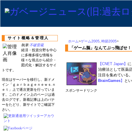
サイト概略＆管理人
ホーム
>
ゲーム2005
,
時節2005
>
執筆:
不破雷蔵
「ゲーム脳」なんてぶっ飛ばせ！
経済・投資分野を中心
に多種多様な情報を
様々な視点から紹介・
【CNET Japan】
に
図式化・解説するサイ
治療法として医薬
トです。
注目を集めている。
現在はサーバーを移行し、新ドメ
BrainGames
】
とい
イン「ｇａｒｂａｇｅｎｅｗｓ.ｎ
ｅｔ」上で逐次更新を行っていま
スポンサードリンク
す。このドメイン上のページは過
去ログです。新着記事は上のバナ
ーをたどり、新サイトでご確認下
さい。