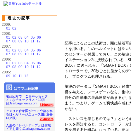
過去の記事
2009:
01
02
2008:
01
02
03
04
05
06
07
08
09
10
11
12
記事によるとこの技術は、頭に装着可
2007:
トを用いる。このヘルメットには3つ
01
02
03
04
05
06
07
08
09
10
11
12
のセンサーが付属しており、この脳波
2006:
イステーション2に接続されている「SM
01
02
03
04
05
06
BOX」に送られる。「SMART BOX
07
08
09
10
11
12
トローラーで、30秒ごとに脳からのデ
2005:
09
10
11
12
し、プログラム処理される。
脳波のデータは「SMART BOX」経
はてブ上位記事
響を与える。レースゲームなら、集中
電話応対で「これやっちゃダ
自分の自動車の最高速度が高まるが、
メ」なチェックリスト10項
まう。つまり、ゲームで爽快感を感じ
目:Garbagenews.com
316users
かない。
アメリカ合衆国が6つに分割され
る日 - ガベージニュース(旧:過去
ログ版)
「ストレスを感じるのでは？」という
254users
レスを察知すると、コントローラーが
人生の「レベルアップ」は突然
ドアを叩く:Garbagenews.com
告を与える仕組みになっている。要は