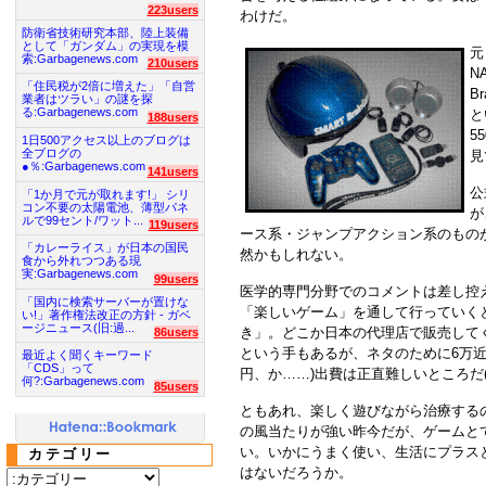
223users
わけだ。
防衛省技術研究本部、陸上装備
として「ガンダム」の実現を模
元
索:Garbagenews.com
210users
N
「住民税が2倍に増えた」「自営
B
業者はツラい」の謎を探
る:Garbagenews.com
と
188users
5
1日500アクセス以上のブログは
全ブログの
見
●％:Garbagenews.com
141users
公
「1か月で元が取れます!」 シリ
コン不要の太陽電池、薄型パネ
が
ルで99セント/ワット...
119users
ース系・ジャンプアクション系のもの
「カレーライス」が日本の国民
然かもしれない。
食から外れつつある現
実:Garbagenews.com
99users
医学的専門分野でのコメントは差し控
「国内に検索サーバーが置けな
「楽しいゲーム」を通して行っていくと
い!」著作権法改正の方針 - ガベ
ージニュース(旧:過...
き」。どこか日本の代理店で販売して
86users
という手もあるが、ネタのために6万近
最近よく聞くキーワード
「CDS」って
円、か……)出費は正直難しいところだ(
何?:Garbagenews.com
85users
ともあれ、楽しく遊びながら治療する
の風当たりが強い昨今だが、ゲームと
い。いかにうまく使い、生活にプラス
カテゴリー
はないだろうか。