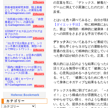
223users
の言葉を耳に、「デトックス、解毒だ
ゲームに例えて小莫迦にしたのだが、
防衛省技術研究本部、陸上装備
として「ガンダム」の実現を模
反省。
索:Garbagenews.com
210users
「住民税が2倍に増えた」「自営
とはいえ色々調べてみると、自分が現
業者はツラい」の謎を探
【ダイエット手法】
、特に精神面にお
る:Garbagenews.com
188users
た。要は「物理的・精神的に健康体・
1日500アクセス以上のブログは
とへの回答をさまざまな手法で求めて
全ブログの
●％:Garbagenews.com
141users
デトックス
についてあるテレビ番組で
「1か月で元が取れます!」 シリ
コン不要の太陽電池、薄型パネ
し、朝も早くからヨガなどの運動を行
ルで99セント/ワット...
119users
普通の生活をして精神的に安定してい
「カレーライス」が日本の国民
った妻の話が紹介されていた。正直、
食から外れつつある現
実:Garbagenews.com
99users
個人的には上記のような結果になった
「国内に検索サーバーが置けな
活リズムを無理やり変えて「健康にな
い!」著作権法改正の方針 - ガベ
る。心意気はほめるべきなのだが、自
ージニュース(旧:過...
86users
る。そして、「健康になるために色々
最近よく聞くキーワード
って身体にネガティブな結果をもたら
「CDS」って
何?:Garbagenews.com
85users
デトックスを例に挙げてみたが、「～
イ！」という構成の方が雰囲気として
ややらせでない限り、そのような番組
カテゴリー
い。むしろ、提供される情報にただ流