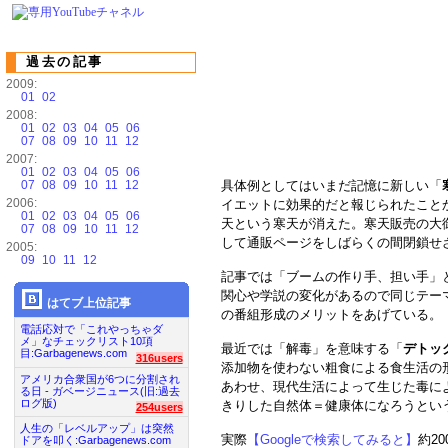
過去の記事
2009:
01
02
2008:
01
02
03
04
05
06
07
08
09
10
11
12
2007:
01
02
03
04
05
06
07
08
09
10
11
12
具体例としてはいまだ記憶に新しい「
2006:
イエットに効果的だと報じられたこと
01
02
03
04
05
06
天という寒天が消えた。寒天販売の大
07
08
09
10
11
12
して通販ページをしばらくの間閉鎖せ
2005:
09
10
11
12
記事では「ブームの作り手、担い手」
関心や学説の変化があるので同じテー
はてブ上位記事
の番組形成のメリットをあげている。
電話応対で「これやっちゃダ
メ」なチェックリスト10項
最近では「解毒」を意味する「
デトッ
目:Garbagenews.com
316users
添加物を使わない粗食による食生活の
アメリカ合衆国が6つに分割され
あわせ、現代生活によって生じた毒に
る日 - ガベージニュース(旧:過去
ログ版)
きりした自然体＝健康体になろうとい
254users
人生の「レベルアップ」は突然
実際
【Googleで検索してみると】
約2
ドアを叩く:Garbagenews.com