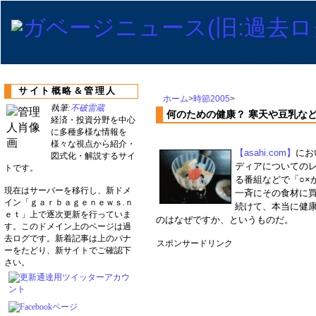
サイト概略＆管理人
ホーム
>
時節2005
>
執筆:
不破雷蔵
何のための健康？ 寒天や豆乳な
経済・投資分野を中心
に多種多様な情報を
様々な視点から紹介・
【asahi.com】
にお
図式化・解説するサイ
ディアについての
トです。
る番組などで「○×
現在はサーバーを移行し、新ドメ
一斉にその食材に
イン「ｇａｒｂａｇｅｎｅｗｓ.ｎ
続けて、本当に健
ｅｔ」上で逐次更新を行っていま
のはなぜですか、というものだ。
す。このドメイン上のページは過
去ログです。新着記事は上のバナ
スポンサードリンク
ーをたどり、新サイトでご確認下
さい。