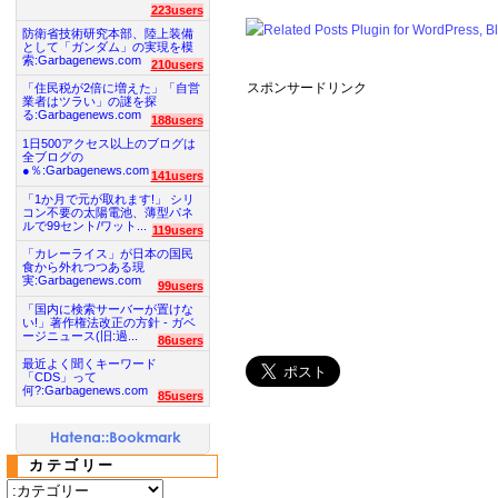
223users
防衛省技術研究本部、陸上装備
として「ガンダム」の実現を模
索:Garbagenews.com
210users
スポンサードリンク
「住民税が2倍に増えた」「自営
業者はツラい」の謎を探
る:Garbagenews.com
188users
1日500アクセス以上のブログは
全ブログの
●％:Garbagenews.com
141users
「1か月で元が取れます!」 シリ
コン不要の太陽電池、薄型パネ
ルで99セント/ワット...
119users
「カレーライス」が日本の国民
食から外れつつある現
実:Garbagenews.com
99users
「国内に検索サーバーが置けな
い!」著作権法改正の方針 - ガベ
ージニュース(旧:過...
86users
最近よく聞くキーワード
「CDS」って
何?:Garbagenews.com
85users
カテゴリー