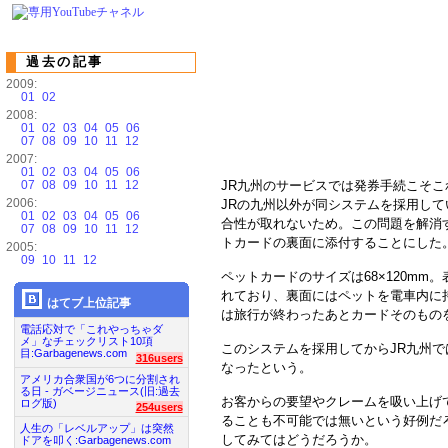
過去の記事
2009:
01
02
2008:
01
02
03
04
05
06
07
08
09
10
11
12
2007:
01
02
03
04
05
06
07
08
09
10
11
12
JR九州のサービスでは発券手続こそ
2006:
JRの九州以外が同システムを採用し
01
02
03
04
05
06
合性が取れないため。この問題を解消
07
08
09
10
11
12
トカードの裏面に添付することにした
2005:
09
10
11
12
ペットカードのサイズは68×120m
れており、裏面にはペットを電車内に
はてブ上位記事
は旅行が終わったあとカードそのもの
電話応対で「これやっちゃダ
メ」なチェックリスト10項
このシステムを採用してからJR九州
目:Garbagenews.com
316users
なったという。
アメリカ合衆国が6つに分割され
る日 - ガベージニュース(旧:過去
お客からの要望やクレームを吸い上げ
ログ版)
254users
ることも不可能では無いという好例だろ
人生の「レベルアップ」は突然
してみてはどうだろうか。
ドアを叩く:Garbagenews.com