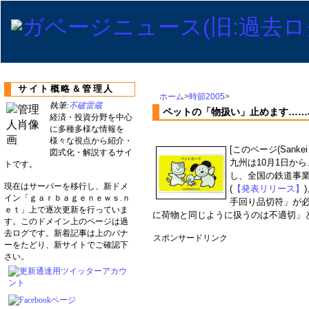
サイト概略＆管理人
ホーム
>
時節2005
>
執筆:
不破雷蔵
ペットの「物扱い」止めます……
経済・投資分野を中心
に多種多様な情報を
様々な視点から紹介・
[このページ(Sank
図式化・解説するサイ
九州は10月1日か
トです。
し、全国の鉄道事
現在はサーバーを移行し、新ドメ
(
【発表リリース】
イン「ｇａｒｂａｇｅｎｅｗｓ.ｎ
手回り品切符」が
ｅｔ」上で逐次更新を行っていま
に荷物と同じように扱うのは不適切」
す。このドメイン上のページは過
去ログです。新着記事は上のバナ
スポンサードリンク
ーをたどり、新サイトでご確認下
さい。