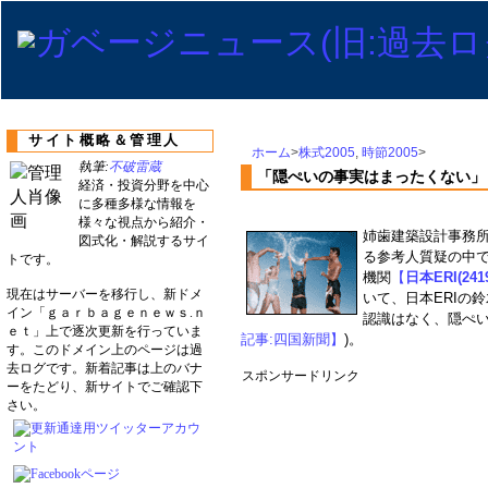
サイト概略＆管理人
ホーム
>
株式2005
,
時節2005
>
執筆:
不破雷蔵
「隠ぺいの事実はまったくない」日本
経済・投資分野を中心
に多種多様な情報を
様々な視点から紹介・
姉歯建築設計事務
図式化・解説するサイ
る参考人質疑の中
トです。
機関
【
日本ERI(241
現在はサーバーを移行し、新ドメ
いて、日本ERIの
イン「ｇａｒｂａｇｅｎｅｗｓ.ｎ
認識はなく、隠ぺい
ｅｔ」上で逐次更新を行っていま
記事:四国新聞】
)。
す。このドメイン上のページは過
去ログです。新着記事は上のバナ
スポンサードリンク
ーをたどり、新サイトでご確認下
さい。