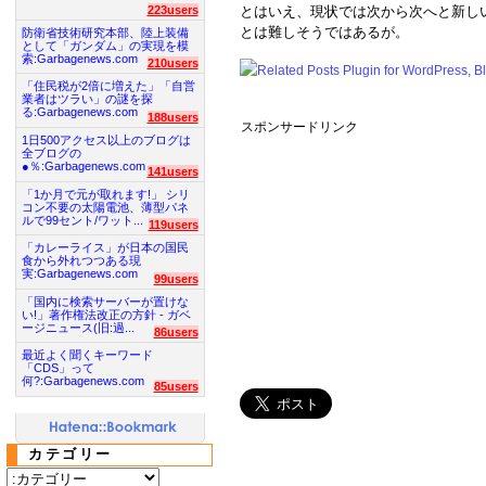
223users
とはいえ、現状では次から次へと新し
とは難しそうではあるが。
防衛省技術研究本部、陸上装備
として「ガンダム」の実現を模
索:Garbagenews.com
210users
「住民税が2倍に増えた」「自営
業者はツラい」の謎を探
る:Garbagenews.com
188users
スポンサードリンク
1日500アクセス以上のブログは
全ブログの
●％:Garbagenews.com
141users
「1か月で元が取れます!」 シリ
コン不要の太陽電池、薄型パネ
ルで99セント/ワット...
119users
「カレーライス」が日本の国民
食から外れつつある現
実:Garbagenews.com
99users
「国内に検索サーバーが置けな
い!」著作権法改正の方針 - ガベ
ージニュース(旧:過...
86users
最近よく聞くキーワード
「CDS」って
何?:Garbagenews.com
85users
カテゴリー