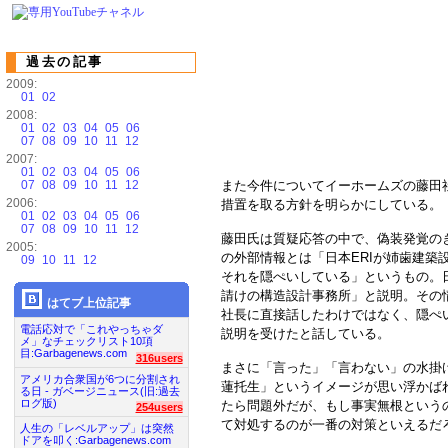
過去の記事
2009:
01
02
2008:
01
02
03
04
05
06
07
08
09
10
11
12
2007:
01
02
03
04
05
06
07
08
09
10
11
12
また今件についてイーホームズの藤田
2006:
措置を取る方針を明らかにしている。
01
02
03
04
05
06
07
08
09
10
11
12
藤田氏は質疑応答の中で、偽装発覚の
2005:
の外部情報とは「日本ERIが姉歯建築
09
10
11
12
それを隠ぺいしている」というもの。日
請けの構造設計事務所」と説明。その
はてブ上位記事
社長に直接話したわけではなく、隠ぺ
電話応対で「これやっちゃダ
説明を受けたと話している。
メ」なチェックリスト10項
目:Garbagenews.com
316users
まさに「言った」「言わない」の水掛
アメリカ合衆国が6つに分割され
蓮托生」というイメージが思い浮かば
る日 - ガベージニュース(旧:過去
ログ版)
たら問題外だが、もし事実無根という
254users
て対処するのが一番の対策といえるだ
人生の「レベルアップ」は突然
ドアを叩く:Garbagenews.com