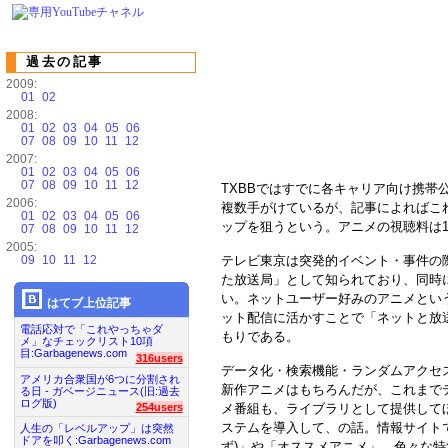
過去の記事
2009:
01
02
2008:
01
02
03
04
05
06
07
08
09
10
11
12
2007:
01
02
03
04
05
06
07
08
09
10
11
12
TXBBではすでに各キャリア向け携帯
2006:
複数手がけているが、記事によればこ
01
02
03
04
05
06
ップを狙うという。アニメの視聴料は1
07
08
09
10
11
12
2005:
09
10
11
12
テレビ東京は突発的イベント・事件の
た放送局」として知られており、同時
い。ネットユーザー好みのアニメとい
はてブ上位記事
ット配信に活かすことで「ネットと放
電話応対で「これやっちゃダ
もりである。
メ」なチェックリスト10項
目:Garbagenews.com
316users
データ化・検索機能・ランダムアクセ
アメリカ合衆国が6つに分割され
新作アニメはもちろんだが、これまで
る日 - ガベージニュース(旧:過去
ログ版)
メ番組も、ライブラリとして提供して
254users
ステムを導入して、の話。情報サイト
人生の「レベルアップ」は突然
ドアを叩く:Garbagenews.com
ず)」や「オススメアニメ」、色々な