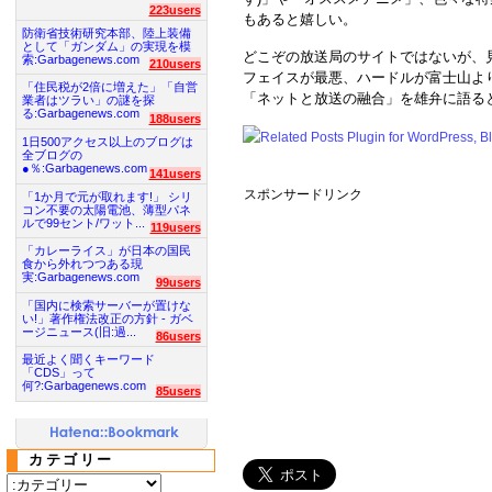
223users
もあると嬉しい。
防衛省技術研究本部、陸上装備
として「ガンダム」の実現を模
どこぞの放送局のサイトではないが、
索:Garbagenews.com
210users
フェイスが最悪、ハードルが富士山よ
「住民税が2倍に増えた」「自営
「ネットと放送の融合」を雄弁に語る
業者はツラい」の謎を探
る:Garbagenews.com
188users
1日500アクセス以上のブログは
全ブログの
●％:Garbagenews.com
141users
スポンサードリンク
「1か月で元が取れます!」 シリ
コン不要の太陽電池、薄型パネ
ルで99セント/ワット...
119users
「カレーライス」が日本の国民
食から外れつつある現
実:Garbagenews.com
99users
「国内に検索サーバーが置けな
い!」著作権法改正の方針 - ガベ
ージニュース(旧:過...
86users
最近よく聞くキーワード
「CDS」って
何?:Garbagenews.com
85users
カテゴリー