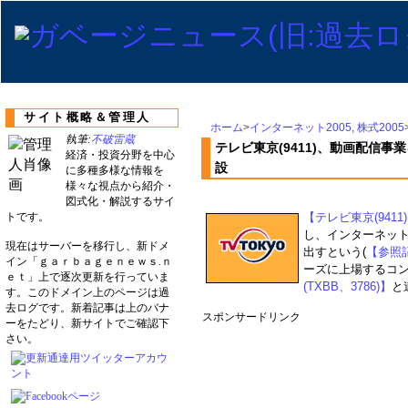
サイト概略＆管理人
ホーム
>
インターネット2005
,
株式2005
執筆:
不破雷蔵
テレビ東京(9411)、動画配信
経済・投資分野を中心
設
に多種多様な情報を
様々な視点から紹介・
図式化・解説するサイ
トです。
【テレビ東京(9411
し、インターネッ
現在はサーバーを移行し、新ドメ
出すという(
【参照記事:
イン「ｇａｒｂａｇｅｎｅｗｓ.ｎ
ーズに上場するコ
ｅｔ」上で逐次更新を行っていま
(TXBB、3786)】
と
す。このドメイン上のページは過
去ログです。新着記事は上のバナ
スポンサードリンク
ーをたどり、新サイトでご確認下
さい。