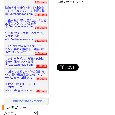
スポンサードリンク
223users
防衛省技術研究本部、陸上装備
として「ガンダム」の実現を模
索:Garbagenews.com
210users
「住民税が2倍に増えた」「自営
業者はツラい」の謎を探
る:Garbagenews.com
188users
1日500アクセス以上のブログは
全ブログの
●％:Garbagenews.com
141users
「1か月で元が取れます!」 シリ
コン不要の太陽電池、薄型パネ
ルで99セント/ワット...
119users
「カレーライス」が日本の国民
食から外れつつある現
実:Garbagenews.com
99users
「国内に検索サーバーが置けな
い!」著作権法改正の方針 - ガベ
ージニュース(旧:過...
86users
最近よく聞くキーワード
「CDS」って
何?:Garbagenews.com
85users
カテゴリー