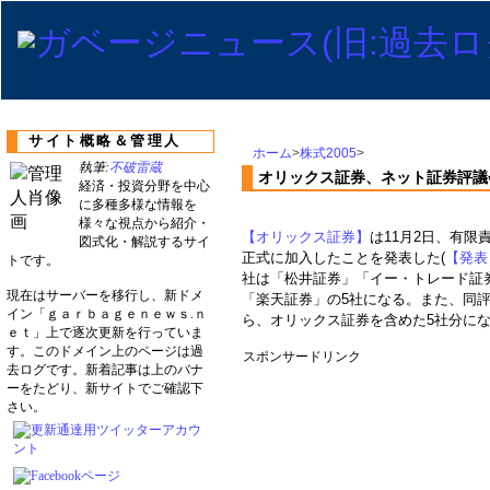
サイト概略＆管理人
ホーム
>
株式2005
>
執筆:
不破雷蔵
オリックス証券、ネット証券評議
経済・投資分野を中心
に多種多様な情報を
様々な視点から紹介・
【オリックス証券】
は11月2日、有限
図式化・解説するサイ
正式に加入したことを発表した(
【発表
トです。
社は「松井証券」「イー・トレード証
現在はサーバーを移行し、新ドメ
「楽天証券」の5社になる。また、同
イン「ｇａｒｂａｇｅｎｅｗｓ.ｎ
ら、オリックス証券を含めた5社分に
ｅｔ」上で逐次更新を行っていま
す。このドメイン上のページは過
スポンサードリンク
去ログです。新着記事は上のバナ
ーをたどり、新サイトでご確認下
さい。