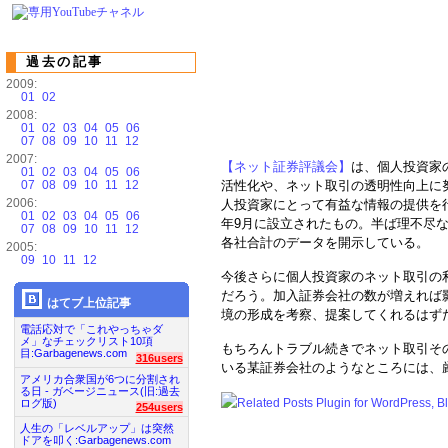
過去の記事
2009:
01
02
2008:
01
02
03
04
05
06
07
08
09
10
11
12
2007:
【ネット証券評議会】
は、個人投資家
01
02
03
04
05
06
07
08
09
10
11
12
活性化や、ネット取引の透明性向上に
2006:
人投資家にとって有益な情報の提供を
01
02
03
04
05
06
年9月に設立されたもの。半ば理不尽
07
08
09
10
11
12
各社合計のデータを開示している。
2005:
09
10
11
12
今後さらに個人投資家のネット取引の
だろう。加入証券会社の数が増えれば
はてブ上位記事
境の形成を考察、提案してくれるはず
電話応対で「これやっちゃダ
メ」なチェックリスト10項
もちろんトラブル続きでネット取引そ
目:Garbagenews.com
316users
いる某証券会社のようなところには、
アメリカ合衆国が6つに分割され
る日 - ガベージニュース(旧:過去
ログ版)
254users
人生の「レベルアップ」は突然
ドアを叩く:Garbagenews.com